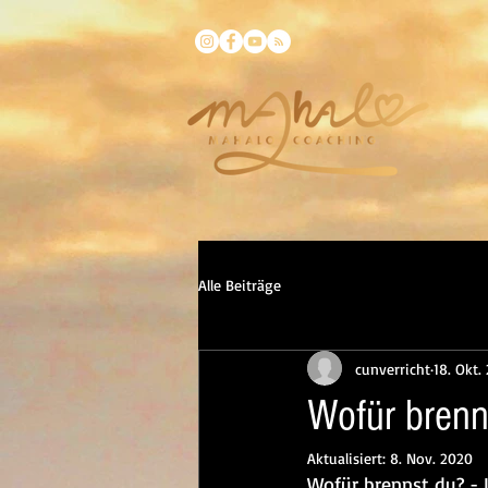
Alle Beiträge
cunverricht
18. Okt.
Wofür brenn
Aktualisiert:
8. Nov. 2020
Wofür brennst du? - I