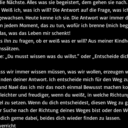
ie Nächste. Alles was sie begeistert, dem gehen sie nach.
 Weiß ich, was ich will? Die Antwort auf die Frage, was i
e gewachsen. Heute kenne ich sie. Die Antwort war immer d
in jedem Moment, das zu tun, wofür ich brenne (mich bege
das, was das Leben mir schenkt!
 ihn zu fragen, ob er weiß was er will? Aus meiner Kindh
ssätzen.
e: „Du musst wissen was du willst.“ oder „Entscheide dich
ss wir immer wissen müssen, was wir wollen, erzeugen wi
inden deiner Antwort. Ich entscheide mich für den Weg zur
und Nael das ich mir das noch einmal Bewusst machen ko
leichter und freudiger, wenn du weißt, in welche Richtu
Ziel zu setzen. Wenn du dich entscheidest, diesen Weg zu ge
 Suche nach der Richtung deines Weges bist oder den We
 dich gerne dabei, beides dich wieder finden zu lassen.
erricht