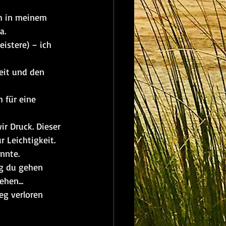
ch in meinem 
a.
istere) – ich 
eit und den 
 für eine 
r Druck. Dieser 
 Leichtigkeit. 
nnte.
ng du gehen 
hen...
g verloren 