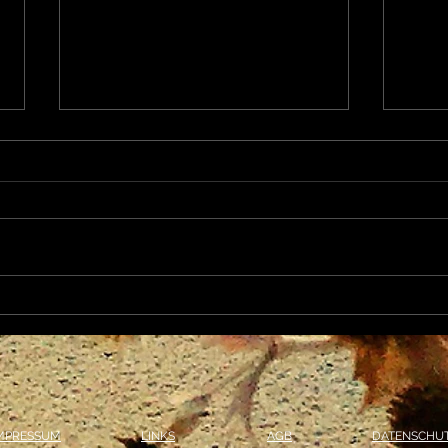
Mein i
Mein methodischer Ansatz...
MPRESSUM
LINKS
AGB
DATENSCHU