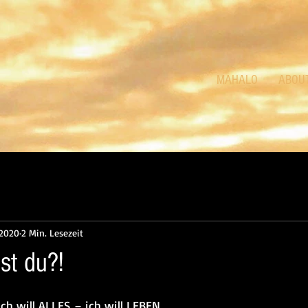
MAHALO
ABOU
 2020
2 Min. Lesezeit
st du?!
ch will ALLES – ich will LEBEN