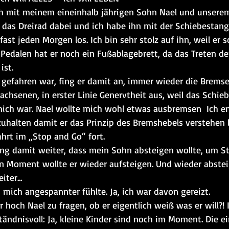
h mit meinem eineinhalb jährigen Sohn Nael und unsere
n das Dreirad dabei und ich habe ihn mit der Schiebestan
ast jeden Morgen los. Ich bin sehr stolz auf ihn, weil er s
 Pedalen hat er noch ein Fußablagebrett, da das Treten de
ist.
efahren war, fing er damit an, immer wieder die Bremse 
achsenen, in erster Linie Genervtheit aus, weil das Schie
mich war. Nael wollte mich wohl etwas ausbremsen  Ich e
uhalten damit er das Prinzip des Bremshebels verstehen 
hrt im „Stop and Go“ fort.
ng damit weiter, dass mein Sohn absteigen wollte, um St
 Moment wollte er wieder aufsteigen. Und wieder abstei
ter...
 mich angespannter fühlte. Ja, ich war davon gereizt.
 hoch Nael zu fragen, ob er eigentlich weiß was er will?! I
ändnisvoll: Ja, kleine Kinder sind noch im Moment. Die ei