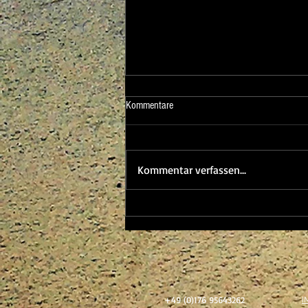
Kommentare
Kommentar verfassen...
Das Leben findet einen Weg
+49 (0)176 95643262
I