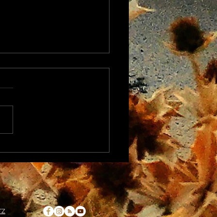
nneres Kind
TZ