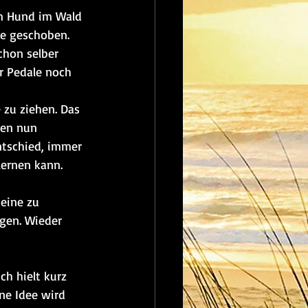
m Hund im Wald 
ge geschoben. 
chon selber 
r Pedale noch 
zu ziehen. Das 
ben nun 
ntschied, immer 
lernen kann.
eine zu 
gen. Wieder 
ch hielt kurz 
ne Idee wird 